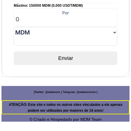
Máximo: 150000 MDM (0.000 USDT/MDM)
Por
Enviar
[
Twitter:
@mdmcoin
|
Telegram:
@mdmcoinnet
]
ATENÇÃO: Este site e todos os outros sites vinculados a ele apenas
podem ser utilizados por maiores de 18 anos!
© Criado e Hospedado por
MDM Team